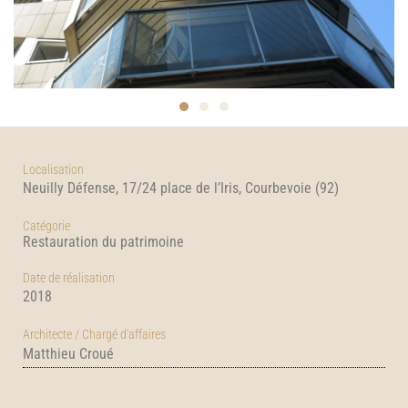
Localisation
Neuilly Défense, 17/24 place de l’Iris, Courbevoie (92)
Catégorie
Restauration du patrimoine
Date de réalisation
2018
Architecte /
Chargé d'affaires
Matthieu Croué